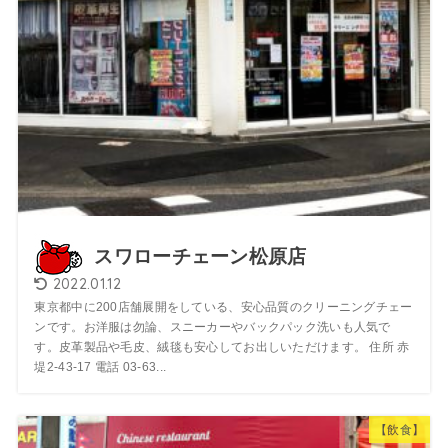
スワローチェーン松原店
2022.01.12
東京都中に200店舗展開をしている、安心品質のクリーニングチェー
ンです。お洋服は勿論、スニーカーやバックパック洗いも人気で
す。皮革製品や毛皮、絨毯も安心してお出しいただけます。 住所 赤
堤2-43-17 電話 03-63...
【飲食】