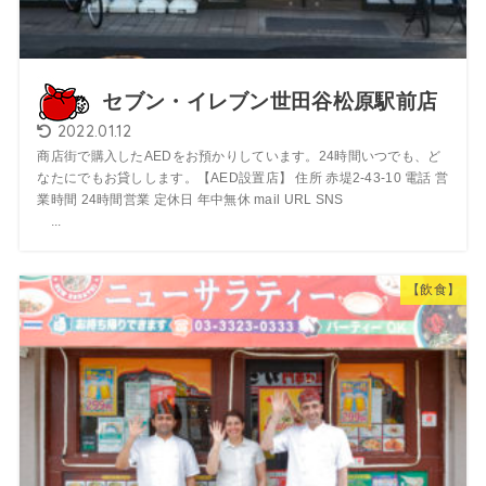
セブン・イレブン世田谷松原駅前店
2022.01.12
商店街で購入したAEDをお預かりしています。24時間いつでも、ど
なたにでもお貸しします。【AED設置店】 住所 赤堤2-43-10 電話 営
業時間 24時間営業 定休日 年中無休 mail URL SNS
...
【飲食】