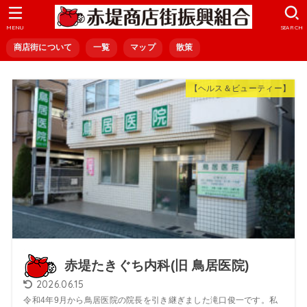
MENU
SEARCH
商店街について
一覧
マップ
散策
【ヘルス＆ビューティー】
赤堤たきぐち内科(旧 鳥居医院)
2026.06.15
令和4年9月から鳥居医院の院長を引き継ぎました滝口俊一です。私