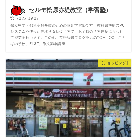
セルモ松原赤堤教室（学習塾）
2022.09.07
都立中学・都立高校受験のための個別学習塾です。教科書準拠のPC
システムを使った先取り＆反復学習で、お子様の学習進度に合わせ
て授業を行います。この他、英語読書プログラムのYOM-TOX、こと
ばの学校、ELST、作文添削講座...
【ショッピング】