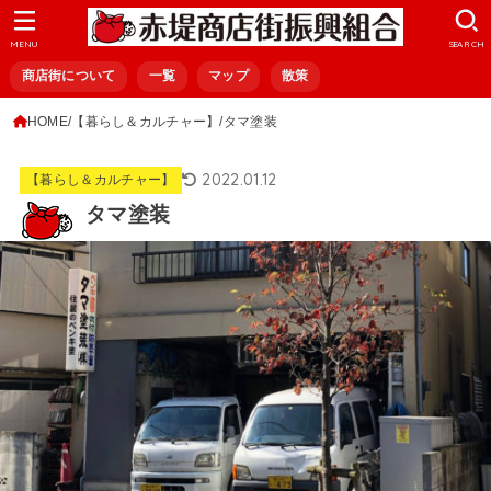
MENU
SEARCH
商店街について
一覧
マップ
散策
HOME
【暮らし＆カルチャー】
タマ塗装
2022.01.12
【暮らし＆カルチャー】
タマ塗装